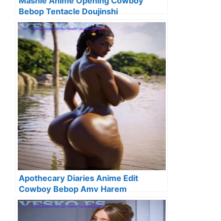
Mashle Anime Opening Cowboy
Bebop Tentacle Doujinshi
Apothecary Diaries Anime Edit
Cowboy Bebop Amv Harem