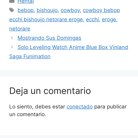
Hentai
Etiquetas
bebop
,
bishoujo
,
cowboy
,
cowboy bebop
ecchi bishoujo netorare eroge
,
ecchi
,
eroge
,
netorare
Mostrando Sus Domingas
Solo Leveling Watch Anime Blue Box Vinland
Saga Funimation
Deja un comentario
Lo siento, debes estar
conectado
para publicar
un comentario.