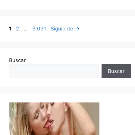
Página
Página
Página
1
2
…
3.031
Siguiente
→
Buscar
Buscar