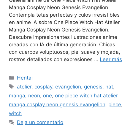
Manga Cosplay Neon Genesis Evangelion
Contempla tetas perfectas y culos irresistibles
en anime IA sobre One Piece Witch Hat Atelier
Manga Cosplay Neon Genesis Evangelion.
Descubre impresionantes ilustraciones anime
creadas con IA de última generación. Chicas
con cuerpos voluptuosos, piel suave y mojada,
rostros detallados con expresiones …
Leer más
Categorías
Hentai
Etiquetas
atelier
,
cosplay
,
evangelion
,
genesis
,
hat
,
manga
,
neon
,
one
,
one piece witch hat atelier
manga cosplay neon genesis evangelion
,
piece
,
witch
Deja un comentario