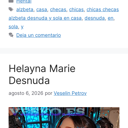
Hentai
Etiquetas
alzbeta
,
casa
,
checas
,
chicas
,
chicas checas
alzbeta desnuda y sola en casa
,
desnuda
,
en
,
sola
,
y
Deja un comentario
Helayna Marie
Desnuda
agosto 6, 2026
por
Veselin Petrov