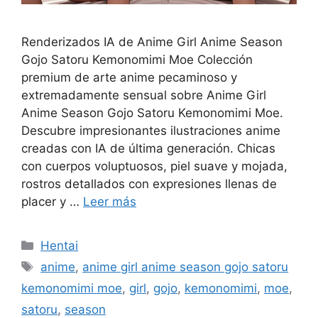
Renderizados IA de Anime Girl Anime Season
Gojo Satoru Kemonomimi Moe Colección
premium de arte anime pecaminoso y
extremadamente sensual sobre Anime Girl
Anime Season Gojo Satoru Kemonomimi Moe.
Descubre impresionantes ilustraciones anime
creadas con IA de última generación. Chicas
con cuerpos voluptuosos, piel suave y mojada,
rostros detallados con expresiones llenas de
placer y …
Leer más
Categorías
Hentai
Etiquetas
anime
,
anime girl anime season gojo satoru
kemonomimi moe
,
girl
,
gojo
,
kemonomimi
,
moe
,
satoru
,
season