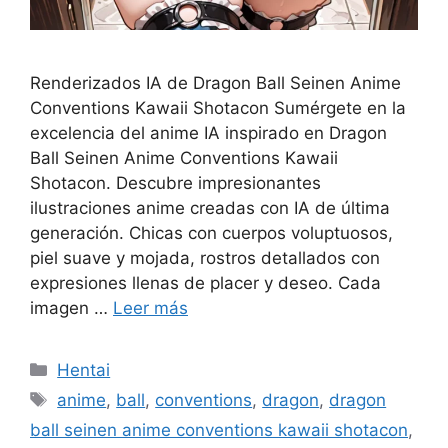
Renderizados IA de Dragon Ball Seinen Anime
Conventions Kawaii Shotacon Sumérgete en la
excelencia del anime IA inspirado en Dragon
Ball Seinen Anime Conventions Kawaii
Shotacon. Descubre impresionantes
ilustraciones anime creadas con IA de última
generación. Chicas con cuerpos voluptuosos,
piel suave y mojada, rostros detallados con
expresiones llenas de placer y deseo. Cada
imagen …
Leer más
Categorías
Hentai
Etiquetas
anime
,
ball
,
conventions
,
dragon
,
dragon
ball seinen anime conventions kawaii shotacon
,