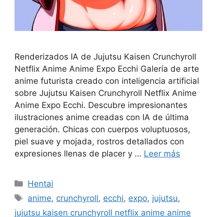
Renderizados IA de Jujutsu Kaisen Crunchyroll
Netflix Anime Anime Expo Ecchi Galería de arte
anime futurista creado con inteligencia artificial
sobre Jujutsu Kaisen Crunchyroll Netflix Anime
Anime Expo Ecchi. Descubre impresionantes
ilustraciones anime creadas con IA de última
generación. Chicas con cuerpos voluptuosos,
piel suave y mojada, rostros detallados con
expresiones llenas de placer y …
Leer más
Categorías
Hentai
Etiquetas
anime
,
crunchyroll
,
ecchi
,
expo
,
jujutsu
,
jujutsu kaisen crunchyroll netflix anime anime