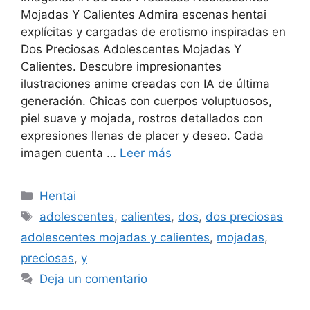
Mojadas Y Calientes Admira escenas hentai
explícitas y cargadas de erotismo inspiradas en
Dos Preciosas Adolescentes Mojadas Y
Calientes. Descubre impresionantes
ilustraciones anime creadas con IA de última
generación. Chicas con cuerpos voluptuosos,
piel suave y mojada, rostros detallados con
expresiones llenas de placer y deseo. Cada
imagen cuenta …
Leer más
Categorías
Hentai
Etiquetas
adolescentes
,
calientes
,
dos
,
dos preciosas
adolescentes mojadas y calientes
,
mojadas
,
preciosas
,
y
Deja un comentario