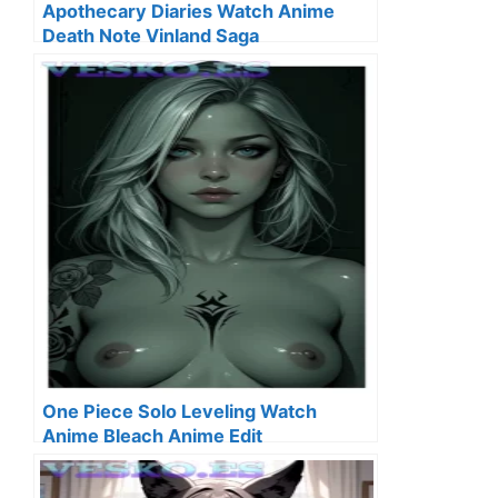
Apothecary Diaries Watch Anime
Death Note Vinland Saga
Kemonomimi
One Piece Solo Leveling Watch
Anime Bleach Anime Edit