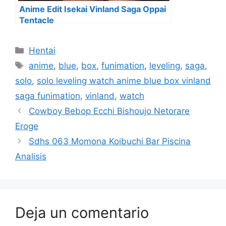
Anime Edit Isekai Vinland Saga Oppai
Tentacle
Categorías
Hentai
Etiquetas
anime
,
blue
,
box
,
funimation
,
leveling
,
saga
,
solo
,
solo leveling watch anime blue box vinland
saga funimation
,
vinland
,
watch
Cowboy Bebop Ecchi Bishoujo Netorare
Eroge
Sdhs 063 Momona Koibuchi Bar Piscina
Analisis
Deja un comentario