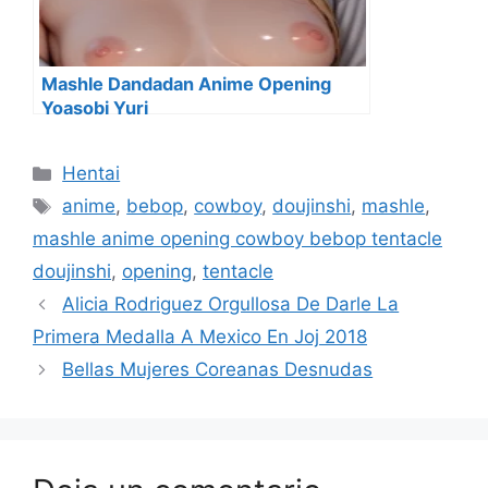
Mashle Dandadan Anime Opening
Yoasobi Yuri
Categorías
Hentai
Etiquetas
anime
,
bebop
,
cowboy
,
doujinshi
,
mashle
,
mashle anime opening cowboy bebop tentacle
doujinshi
,
opening
,
tentacle
Alicia Rodriguez Orgullosa De Darle La
Primera Medalla A Mexico En Joj 2018
Bellas Mujeres Coreanas Desnudas