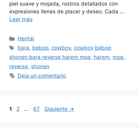
piel suave y mojada, rostros detallados con
expresiones llenas de placer y deseo. Cada …
Leer más
Categorías
Hentai
Etiquetas
bara
,
bebop
,
cowboy
,
cowboy bebop
shonen bara reverse harem moe
,
harem
,
moe
,
reverse
,
shonen
Deja un comentario
Página
Página
Página
1
2
…
67
Siguiente
→