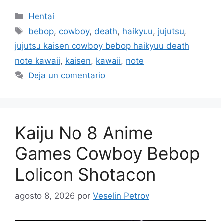
Categorías
Hentai
Etiquetas
bebop
,
cowboy
,
death
,
haikyuu
,
jujutsu
,
jujutsu kaisen cowboy bebop haikyuu death
note kawaii
,
kaisen
,
kawaii
,
note
Deja un comentario
Kaiju No 8 Anime
Games Cowboy Bebop
Lolicon Shotacon
agosto 8, 2026
por
Veselin Petrov