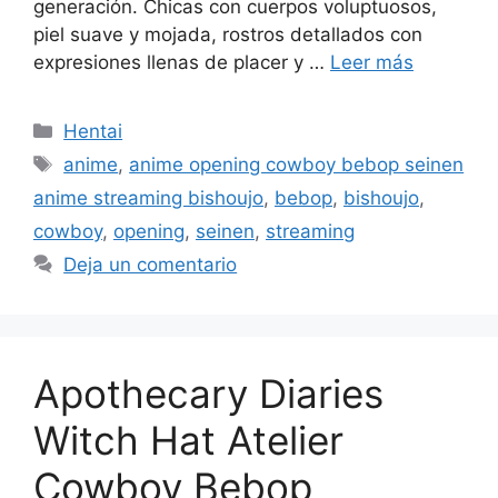
generación. Chicas con cuerpos voluptuosos,
piel suave y mojada, rostros detallados con
expresiones llenas de placer y …
Leer más
Categorías
Hentai
Etiquetas
anime
,
anime opening cowboy bebop seinen
anime streaming bishoujo
,
bebop
,
bishoujo
,
cowboy
,
opening
,
seinen
,
streaming
Deja un comentario
Apothecary Diaries
Witch Hat Atelier
Cowboy Bebop