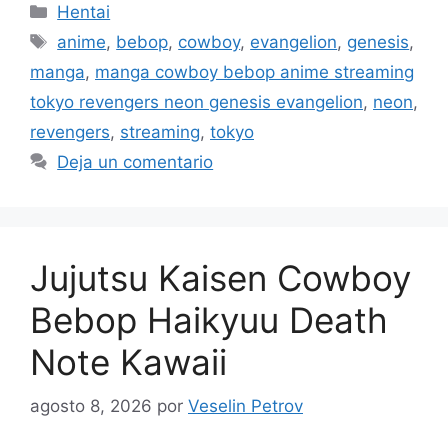
Categorías
Hentai
Etiquetas
anime
,
bebop
,
cowboy
,
evangelion
,
genesis
,
manga
,
manga cowboy bebop anime streaming
tokyo revengers neon genesis evangelion
,
neon
,
revengers
,
streaming
,
tokyo
Deja un comentario
Jujutsu Kaisen Cowboy
Bebop Haikyuu Death
Note Kawaii
agosto 8, 2026
por
Veselin Petrov