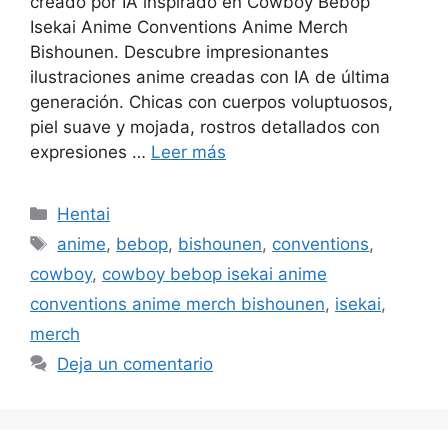
creado por IA inspirado en Cowboy Bebop
Isekai Anime Conventions Anime Merch
Bishounen. Descubre impresionantes
ilustraciones anime creadas con IA de última
generación. Chicas con cuerpos voluptuosos,
piel suave y mojada, rostros detallados con
expresiones …
Leer más
Categorías
Hentai
Etiquetas
anime
,
bebop
,
bishounen
,
conventions
,
cowboy
,
cowboy bebop isekai anime
conventions anime merch bishounen
,
isekai
,
merch
Deja un comentario