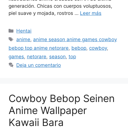
generación. Chicas con cuerpos voluptuosos,
piel suave y mojada, rostros …
Leer más
Categorías
Hentai
Etiquetas
anime
,
anime season anime games cowboy
bebop top anime netorare
,
bebop
,
cowboy
,
games
,
netorare
,
season
,
top
Deja un comentario
Cowboy Bebop Seinen
Anime Wallpaper
Kawaii Bara