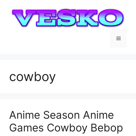
Saltar
al
contenido
Menú
cowboy
Anime Season Anime
Games Cowboy Bebop