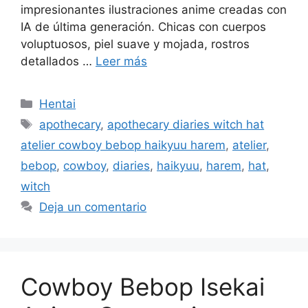
impresionantes ilustraciones anime creadas con
IA de última generación. Chicas con cuerpos
voluptuosos, piel suave y mojada, rostros
detallados …
Leer más
Categorías
Hentai
Etiquetas
apothecary
,
apothecary diaries witch hat
atelier cowboy bebop haikyuu harem
,
atelier
,
bebop
,
cowboy
,
diaries
,
haikyuu
,
harem
,
hat
,
witch
Deja un comentario
Cowboy Bebop Isekai