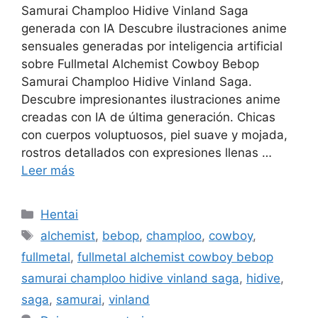
Samurai Champloo Hidive Vinland Saga
generada con IA Descubre ilustraciones anime
sensuales generadas por inteligencia artificial
sobre Fullmetal Alchemist Cowboy Bebop
Samurai Champloo Hidive Vinland Saga.
Descubre impresionantes ilustraciones anime
creadas con IA de última generación. Chicas
con cuerpos voluptuosos, piel suave y mojada,
rostros detallados con expresiones llenas …
Leer más
Categorías
Hentai
Etiquetas
alchemist
,
bebop
,
champloo
,
cowboy
,
fullmetal
,
fullmetal alchemist cowboy bebop
samurai champloo hidive vinland saga
,
hidive
,
saga
,
samurai
,
vinland