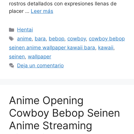
rostros detallados con expresiones llenas de
placer …
Leer más
Categorías
Hentai
Etiquetas
anime
,
bara
,
bebop
,
cowboy
,
cowboy bebop
seinen anime wallpaper kawaii bara
,
kawaii
,
seinen
,
wallpaper
Deja un comentario
Anime Opening
Cowboy Bebop Seinen
Anime Streaming