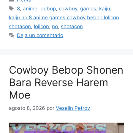
Etiquetas
8
,
anime
,
bebop
,
cowboy
,
games
,
kaiju
,
kaiju no 8 anime games cowboy bebop lolicon
shotacon
,
lolicon
,
no
,
shotacon
Deja un comentario
Cowboy Bebop Shonen
Bara Reverse Harem
Moe
agosto 8, 2026
por
Veselin Petrov