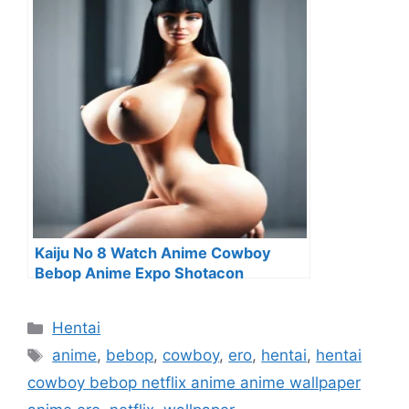
Kaiju No 8 Watch Anime Cowboy
Bebop Anime Expo Shotacon
Categorías
Hentai
Etiquetas
anime
,
bebop
,
cowboy
,
ero
,
hentai
,
hentai
cowboy bebop netflix anime anime wallpaper