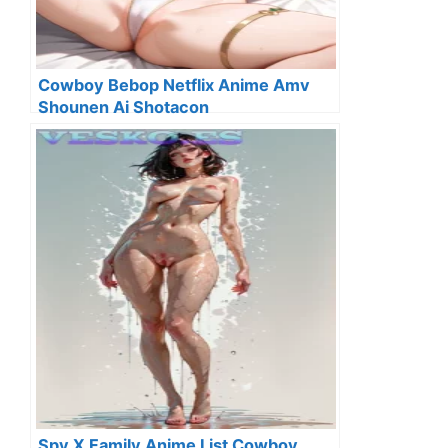
Cowboy Bebop Netflix Anime Amv
Shounen Ai Shotacon
Spy X Family Anime List Cowboy