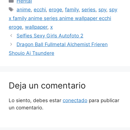
Hentai
Etiquetas
anime
,
ecchi
,
eroge
,
family
,
series
,
spy
,
spy
x family anime series anime wallpaper ecchi
eroge
,
wallpaper
,
x
Selfies Sexy Girls Autofoto 2
Dragon Ball Fullmetal Alchemist Frieren
Shoujo Ai Tsundere
Deja un comentario
Lo siento, debes estar
conectado
para publicar
un comentario.