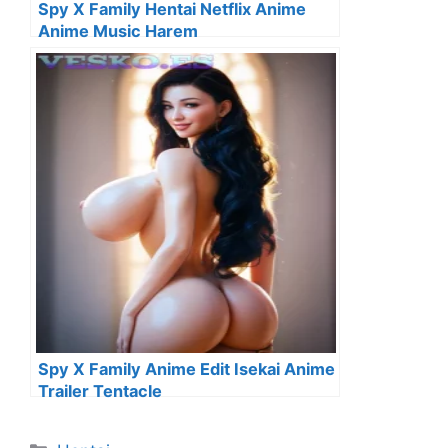
Spy X Family Hentai Netflix Anime
Anime Music Harem
Spy X Family Anime Edit Isekai Anime
Trailer Tentacle
Categorías