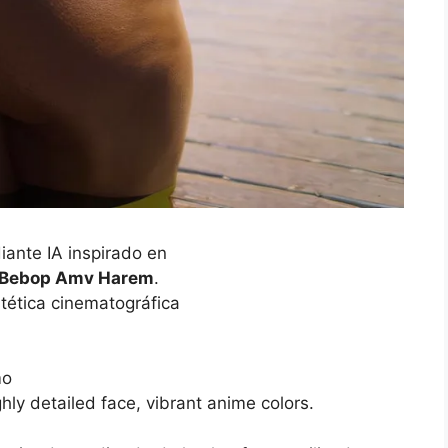
iante IA inspirado en
y Bebop Amv Harem
.
tética cinematográfica
mo
ghly detailed face, vibrant anime colors.