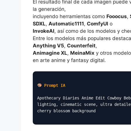
El resultado final de cada imagen puede 
la generación,
incluyendo herramientas como
Fooocus
,
SDXL
,
Automatic1111
,
ComfyUI
o
InvokeAI
, así como de los modelos y che
Entre los modelos más populares destac
Anything V5
,
Counterfeit
,
Animagine XL
,
MeinaMix
y otros modelo
en arte anime y fantasy digital.
Prompt IA
Apothecary Diaries Anime Edit Cowboy Beb
lighting, cinematic scene, ultra detaile
cherry blossom background