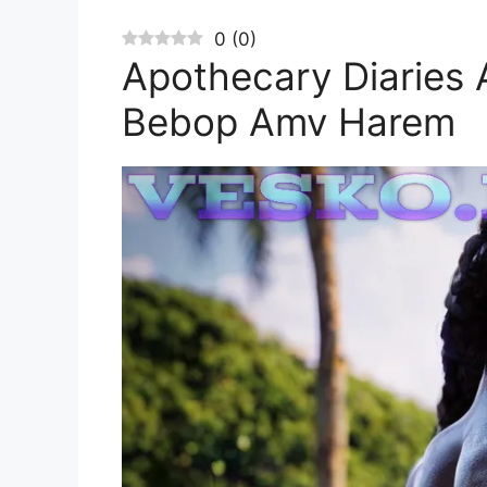
0
(
0
)
Apothecary Diaries
Bebop Amv Harem