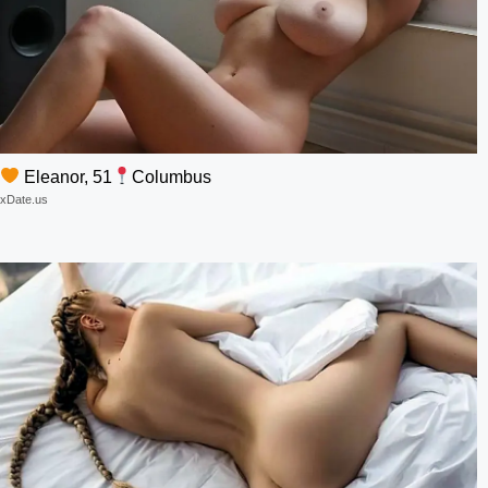
Eleanor, 51
Columbus
xDate.us