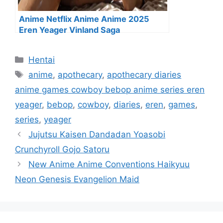
Anime Netflix Anime Anime 2025
Eren Yeager Vinland Saga
Categorías
Hentai
Etiquetas
anime
,
apothecary
,
apothecary diaries
anime games cowboy bebop anime series eren
yeager
,
bebop
,
cowboy
,
diaries
,
eren
,
games
,
series
,
yeager
Jujutsu Kaisen Dandadan Yoasobi
Crunchyroll Gojo Satoru
New Anime Anime Conventions Haikyuu
Neon Genesis Evangelion Maid