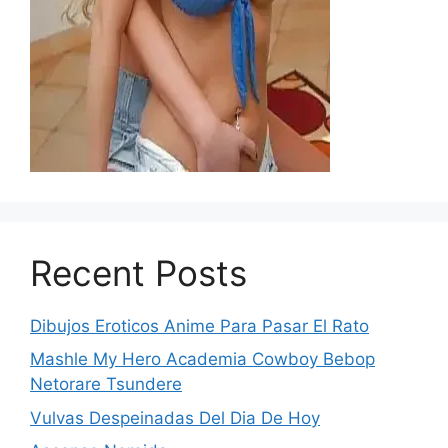
Recent Posts
Dibujos Eroticos Anime Para Pasar El Rato
Mashle My Hero Academia Cowboy Bebop
Netorare Tsundere
Vulvas Despeinadas Del Dia De Hoy