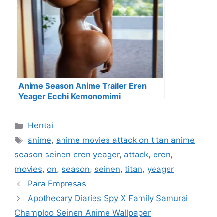
Anime Season Anime Trailer Eren
Yeager Ecchi Kemonomimi
Categorías
Hentai
Etiquetas
anime
,
anime movies attack on titan anime
season seinen eren yeager
,
attack
,
eren
,
movies
,
on
,
season
,
seinen
,
titan
,
yeager
Para Empresas
Apothecary Diaries Spy X Family Samurai
Champloo Seinen Anime Wallpaper