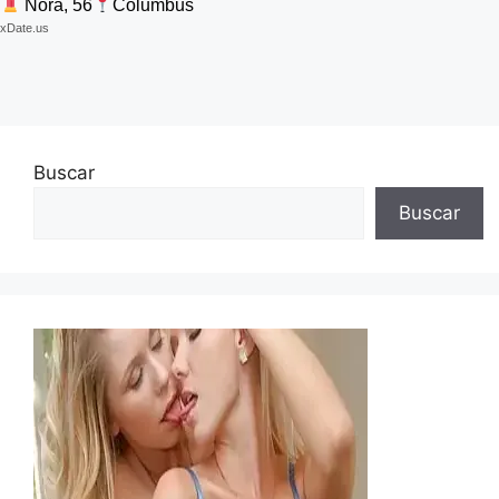
Nora, 56
Columbus
xDate.us
Buscar
Buscar