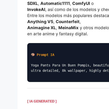
SDXL
,
Automatic1111
,
ComfyUI
o
InvokeAI
, así como de los modelos y che
Entre los modelos más populares destac
Anything V5
,
Counterfeit
,
Animagine XL
,
MeinaMix
y otros modelo
en arte anime y fantasy digital.
Prompt IA
Yoga Pants Para Un Buen Pompis, beautifu
ultra detailed, 8k wallpaper, highly det
[ IA GENERATED ]