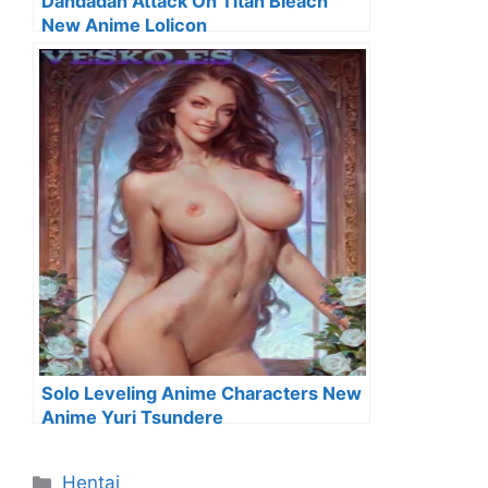
Dandadan Attack On Titan Bleach
New Anime Lolicon
Solo Leveling Anime Characters New
Anime Yuri Tsundere
Categorías
Hentai