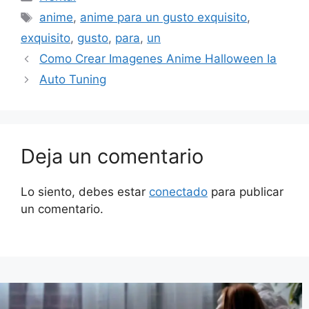
Etiquetas
anime
,
anime para un gusto exquisito
,
exquisito
,
gusto
,
para
,
un
Como Crear Imagenes Anime Halloween Ia
Auto Tuning
Deja un comentario
Lo siento, debes estar
conectado
para publicar
un comentario.