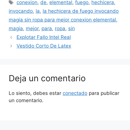
Etiquetas
conexion
,
de
,
elemental
,
fuego
,
hechicera
,
invocando
,
la
,
la hechicera de fuego invocando
magia sin ropa para mejor conexion elemental
,
magia
,
mejor
,
para
,
ropa
,
sin
Explotar Fallo Intel Real
Vestido Corto De Latex
Deja un comentario
Lo siento, debes estar
conectado
para publicar
un comentario.