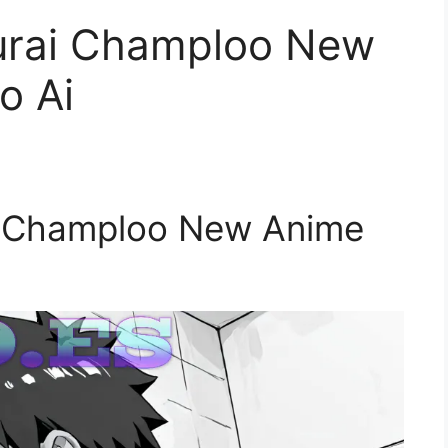
urai Champloo New
o Ai
i Champloo New Anime