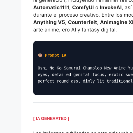
Automatic1111
,
ComfyUI
o
InvokeAI
, as
durante el proceso creativo. Entre los 
Anything V5
,
Counterfeit
,
Animagine X
arte anime, ero AI y fantasy digital.
Prompt IA
Oshi No Ko Samurai Champloo New Anime Yu
eyes, detailed genital focus, erotic swe
perfect round ass, dimly lit traditional
[ IA GENERATED ]