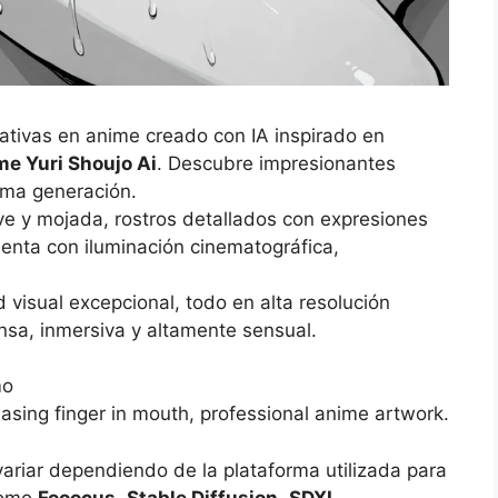
ativas en anime creado con IA inspirado en
e Yuri Shoujo Ai
. Descubre impresionantes
tima generación.
ve y mojada, rostros detallados con expresiones
enta con iluminación cinematográfica,
 visual excepcional, todo en alta resolución
ensa, inmersiva y altamente sensual.
mo
easing finger in mouth, professional anime artwork.
variar dependiendo de la plataforma utilizada para
como
Fooocus
,
Stable Diffusion
,
SDXL
,