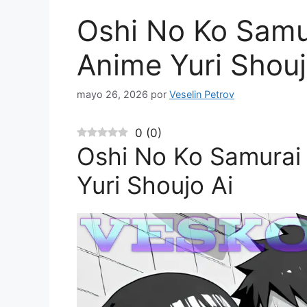
Oshi No Ko Sam
Anime Yuri Shouj
mayo 26, 2026
por
Veselin Petrov
0
(
0
)
Oshi No Ko Samura
Yuri Shoujo Ai