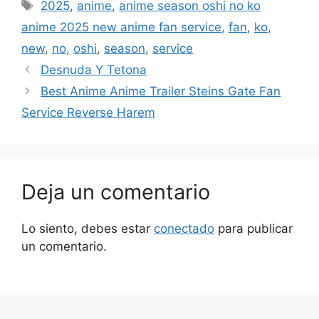
Etiquetas
2025
,
anime
,
anime season oshi no ko
anime 2025 new anime fan service
,
fan
,
ko
,
new
,
no
,
oshi
,
season
,
service
Desnuda Y Tetona
Best Anime Anime Trailer Steins Gate Fan
Service Reverse Harem
Deja un comentario
Lo siento, debes estar
conectado
para publicar
un comentario.