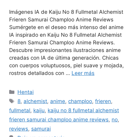
Imágenes IA de Kaiju No 8 Fullmetal Alchemist
Frieren Samurai Champloo Anime Reviews
Sumérgete en el deseo más intenso del anime
IA inspirado en Kaiju No 8 Fullmetal Alchemist
Frieren Samurai Champloo Anime Reviews.
Descubre impresionantes ilustraciones anime
creadas con IA de última generación. Chicas
con cuerpos voluptuosos, piel suave y mojada,
rostros detallados con …
Leer más
Categorías
Hentai
Etiquetas
8
,
alchemist
,
anime
,
champloo
,
frieren
,
fullmetal
,
kaiju
,
kaiju no 8 fullmetal alchemist
frieren samurai champloo anime reviews
,
no
,
reviews
,
samurai