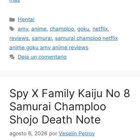
más
Categorías
Hentai
Etiquetas
amv
,
anime
,
champloo
,
goku
,
netflix
,
reviews
,
samurai
,
samurai champloo netflix
anime goku amv anime reviews
Deja un comentario
Spy X Family Kaiju No 8
Samurai Champloo
Shojo Death Note
agosto 6, 2026
por
Veselin Petrov