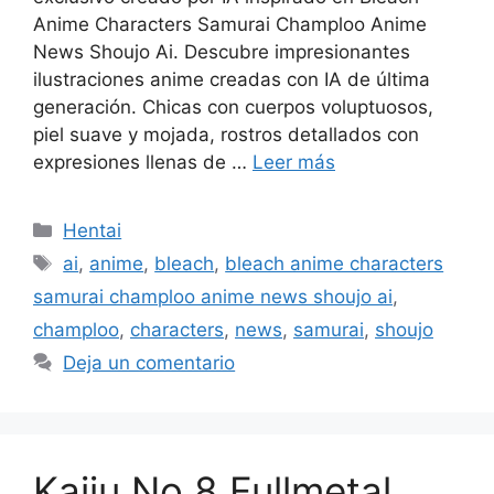
Anime Characters Samurai Champloo Anime
News Shoujo Ai. Descubre impresionantes
ilustraciones anime creadas con IA de última
generación. Chicas con cuerpos voluptuosos,
piel suave y mojada, rostros detallados con
expresiones llenas de …
Leer más
Categorías
Hentai
Etiquetas
ai
,
anime
,
bleach
,
bleach anime characters
samurai champloo anime news shoujo ai
,
champloo
,
characters
,
news
,
samurai
,
shoujo
Deja un comentario
Kaiju No 8 Fullmetal