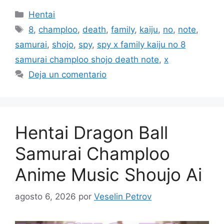
Categorías
Hentai
Etiquetas
8
,
champloo
,
death
,
family
,
kaiju
,
no
,
note
,
samurai
,
shojo
,
spy
,
spy x family kaiju no 8
samurai champloo shojo death note
,
x
Deja un comentario
Hentai Dragon Ball
Samurai Champloo
Anime Music Shoujo Ai
agosto 6, 2026
por
Veselin Petrov