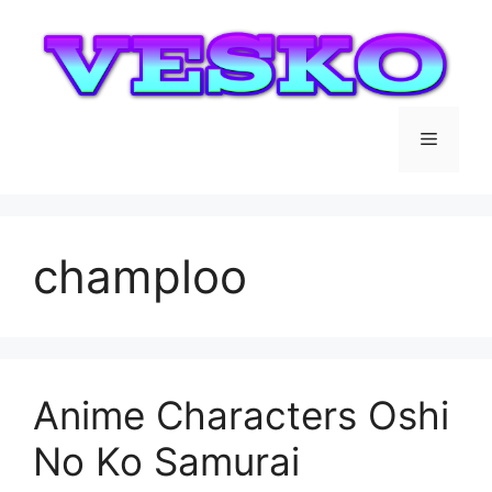
Saltar
al
contenido
Menú
champloo
Anime Characters Oshi
No Ko Samurai