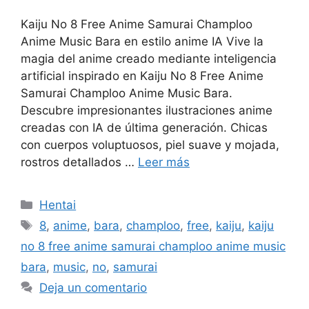
Kaiju No 8 Free Anime Samurai Champloo
Anime Music Bara en estilo anime IA Vive la
magia del anime creado mediante inteligencia
artificial inspirado en Kaiju No 8 Free Anime
Samurai Champloo Anime Music Bara.
Descubre impresionantes ilustraciones anime
creadas con IA de última generación. Chicas
con cuerpos voluptuosos, piel suave y mojada,
rostros detallados …
Leer más
Categorías
Hentai
Etiquetas
8
,
anime
,
bara
,
champloo
,
free
,
kaiju
,
kaiju
no 8 free anime samurai champloo anime music
bara
,
music
,
no
,
samurai
Deja un comentario