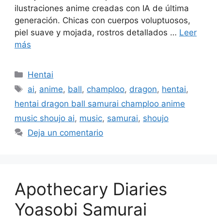
ilustraciones anime creadas con IA de última
generación. Chicas con cuerpos voluptuosos,
piel suave y mojada, rostros detallados …
Leer
más
Categorías
Hentai
Etiquetas
ai
,
anime
,
ball
,
champloo
,
dragon
,
hentai
,
hentai dragon ball samurai champloo anime
music shoujo ai
,
music
,
samurai
,
shoujo
Deja un comentario
Apothecary Diaries
Yoasobi Samurai