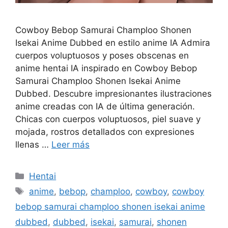
Cowboy Bebop Samurai Champloo Shonen
Isekai Anime Dubbed en estilo anime IA Admira
cuerpos voluptuosos y poses obscenas en
anime hentai IA inspirado en Cowboy Bebop
Samurai Champloo Shonen Isekai Anime
Dubbed. Descubre impresionantes ilustraciones
anime creadas con IA de última generación.
Chicas con cuerpos voluptuosos, piel suave y
mojada, rostros detallados con expresiones
llenas …
Leer más
Categorías
Hentai
Etiquetas
anime
,
bebop
,
champloo
,
cowboy
,
cowboy
bebop samurai champloo shonen isekai anime
dubbed
,
dubbed
,
isekai
,
samurai
,
shonen