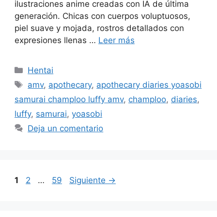
ilustraciones anime creadas con IA de última
generación. Chicas con cuerpos voluptuosos,
piel suave y mojada, rostros detallados con
expresiones llenas …
Leer más
Categorías
Hentai
Etiquetas
amv
,
apothecary
,
apothecary diaries yoasobi
samurai champloo luffy amv
,
champloo
,
diaries
,
luffy
,
samurai
,
yoasobi
Deja un comentario
Página
Página
Página
1
2
…
59
Siguiente
→