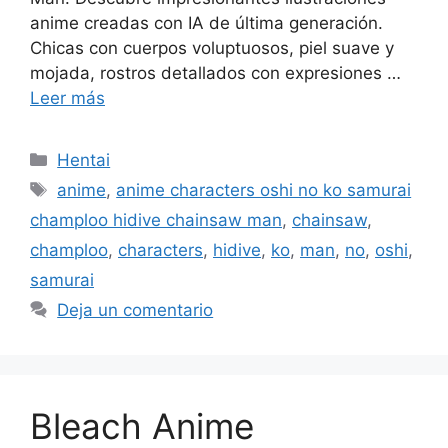
anime creadas con IA de última generación.
Chicas con cuerpos voluptuosos, piel suave y
mojada, rostros detallados con expresiones …
Leer más
Categorías
Hentai
Etiquetas
anime
,
anime characters oshi no ko samurai
champloo hidive chainsaw man
,
chainsaw
,
champloo
,
characters
,
hidive
,
ko
,
man
,
no
,
oshi
,
samurai
Deja un comentario
Bleach Anime