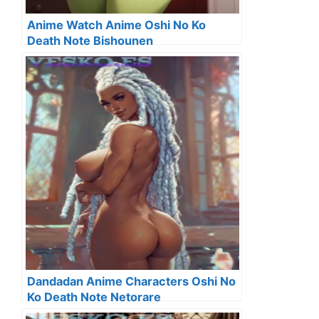
Anime Watch Anime Oshi No Ko
Death Note Bishounen
Dandadan Anime Characters Oshi No
Ko Death Note Netorare