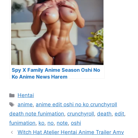
Spy X Family Anime Season Oshi No
Ko Anime News Harem
Categorías
Hentai
Etiquetas
anime
,
anime edit oshi no ko crunchyroll
death note funimation
,
crunchyroll
,
death
,
edit
,
funimation
,
ko
,
no
,
note
,
oshi
Witch Hat Atelier Hentai Anime Trailer Amv