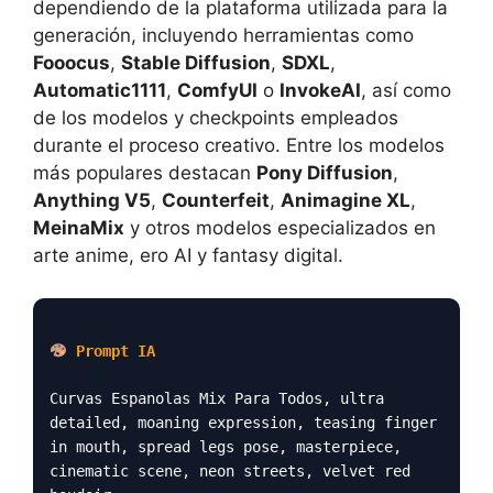
dependiendo de la plataforma utilizada para la
generación, incluyendo herramientas como
Fooocus
,
Stable Diffusion
,
SDXL
,
Automatic1111
,
ComfyUI
o
InvokeAI
, así como
de los modelos y checkpoints empleados
durante el proceso creativo. Entre los modelos
más populares destacan
Pony Diffusion
,
Anything V5
,
Counterfeit
,
Animagine XL
,
MeinaMix
y otros modelos especializados en
arte anime, ero AI y fantasy digital.
Prompt IA
Curvas Espanolas Mix Para Todos, ultra
detailed, moaning expression, teasing finger
in mouth, spread legs pose, masterpiece,
cinematic scene, neon streets, velvet red