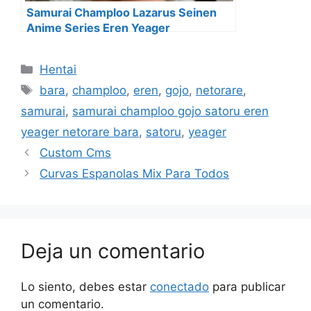
Samurai Champloo Lazarus Seinen
Anime Series Eren Yeager
Categorías
Hentai
Etiquetas
bara
,
champloo
,
eren
,
gojo
,
netorare
,
samurai
,
samurai champloo gojo satoru eren
yeager netorare bara
,
satoru
,
yeager
Custom Cms
Curvas Espanolas Mix Para Todos
Deja un comentario
Lo siento, debes estar
conectado
para publicar
un comentario.