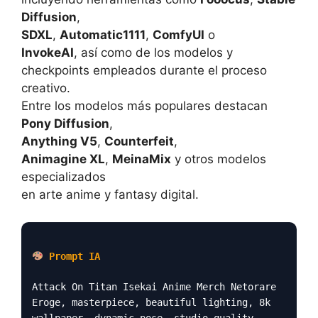
Diffusion
,
SDXL
,
Automatic1111
,
ComfyUI
o
InvokeAI
, así como de los modelos y
checkpoints empleados durante el proceso
creativo.
Entre los modelos más populares destacan
Pony Diffusion
,
Anything V5
,
Counterfeit
,
Animagine XL
,
MeinaMix
y otros modelos
especializados
en arte anime y fantasy digital.
Prompt IA
Attack On Titan Isekai Anime Merch Netorare
Eroge, masterpiece, beautiful lighting, 8k
wallpaper, dynamic pose, studio quality,