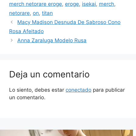
merch netorare eroge
,
eroge
,
isekai
,
merch
,
netorare
,
on
,
titan
Macy Madison Desnuda De Sabroso Cono
Rosa Afeitado
Anna Zaraluga Modelo Rusa
Deja un comentario
Lo siento, debes estar
conectado
para publicar
un comentario.