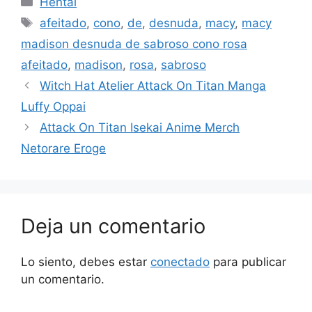
Hentai
Etiquetas
afeitado
,
cono
,
de
,
desnuda
,
macy
,
macy
madison desnuda de sabroso cono rosa
afeitado
,
madison
,
rosa
,
sabroso
Witch Hat Atelier Attack On Titan Manga
Luffy Oppai
Attack On Titan Isekai Anime Merch
Netorare Eroge
Deja un comentario
Lo siento, debes estar
conectado
para publicar
un comentario.