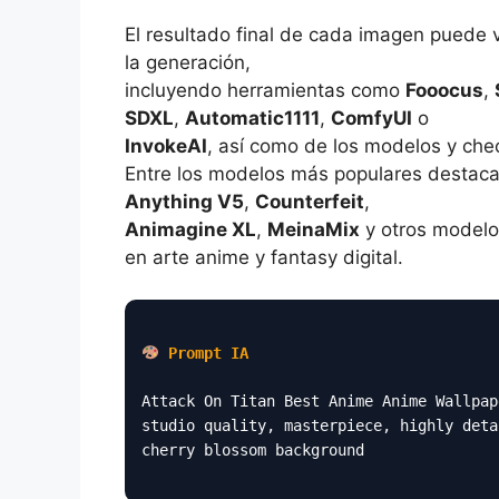
El resultado final de cada imagen puede 
la generación,
incluyendo herramientas como
Fooocus
,
SDXL
,
Automatic1111
,
ComfyUI
o
InvokeAI
, así como de los modelos y che
Entre los modelos más populares destac
Anything V5
,
Counterfeit
,
Animagine XL
,
MeinaMix
y otros modelo
en arte anime y fantasy digital.
Prompt IA
Attack On Titan Best Anime Anime Wallpap
studio quality, masterpiece, highly deta
cherry blossom background