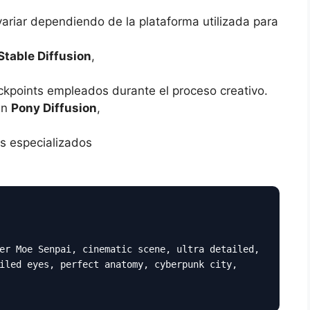
variar dependiendo de la plataforma utilizada para
Stable Diffusion
,
ckpoints empleados durante el proceso creativo.
an
Pony Diffusion
,
s especializados
er Moe Senpai, cinematic scene, ultra detailed,
iled eyes, perfect anatomy, cyberpunk city,