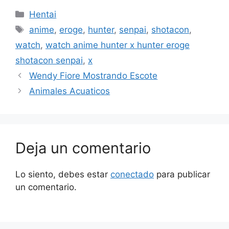
Categorías
Hentai
Etiquetas
anime
,
eroge
,
hunter
,
senpai
,
shotacon
,
watch
,
watch anime hunter x hunter eroge
shotacon senpai
,
x
Wendy Fiore Mostrando Escote
Animales Acuaticos
Deja un comentario
Lo siento, debes estar
conectado
para publicar
un comentario.