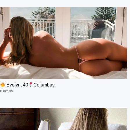
Evelyn, 40
Columbus
xDate.us