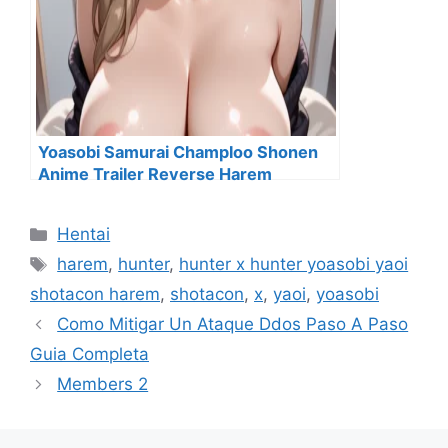
Yoasobi Samurai Champloo Shonen
Anime Trailer Reverse Harem
Categorías
Hentai
Etiquetas
harem
,
hunter
,
hunter x hunter yoasobi yaoi
shotacon harem
,
shotacon
,
x
,
yaoi
,
yoasobi
Como Mitigar Un Ataque Ddos Paso A Paso
Guia Completa
Members 2