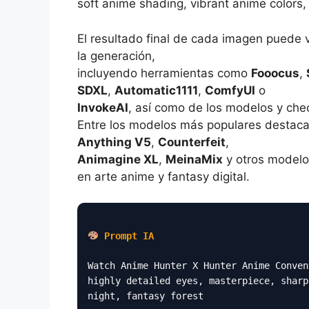
soft anime shading, vibrant anime colors, vo
El resultado final de cada imagen puede 
la generación,
incluyendo herramientas como
Fooocus
,
SDXL
,
Automatic1111
,
ComfyUI
o
InvokeAI
, así como de los modelos y che
Entre los modelos más populares destac
Anything V5
,
Counterfeit
,
Animagine XL
,
MeinaMix
y otros modelo
en arte anime y fantasy digital.
Prompt IA
Watch Anime Hunter X Hunter Anime Conven
highly detailed eyes, masterpiece, sharp
night, fantasy forest