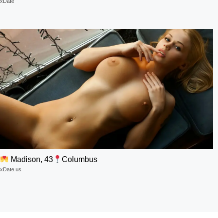
xDate
Madison, 43
Columbus
xDate.us