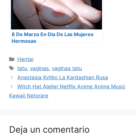
8 De Marzo En Dia De Las Mujeres
Hermosas
Categorías
Hentai
Etiquetas
tatu
,
vaginas
,
vaginas tatu
Anastasia Kvitko La Kardashian Rusa
Witch Hat Atelier Netflix Anime Anime Music
Kawaii Netorare
Deja un comentario