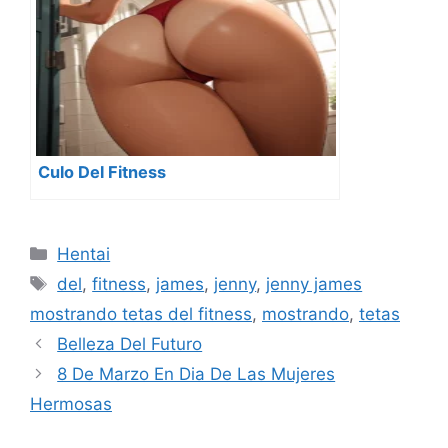
Culo Del Fitness
Categorías
Hentai
Etiquetas
del
,
fitness
,
james
,
jenny
,
jenny james
mostrando tetas del fitness
,
mostrando
,
tetas
Belleza Del Futuro
8 De Marzo En Dia De Las Mujeres
Hermosas