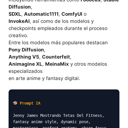
Diffusion
,
SDXL
,
Automatic1111
,
ComfyUI
o
InvokeAI
, así como de los modelos y
checkpoints empleados durante el proceso
creativo.
Entre los modelos más populares destacan
Pony Diffusion
,
Anything V5
,
Counterfeit
,
Animagine XL
,
MeinaMix
y otros modelos
especializados
en arte anime y fantasy digital.
Prompt IA
Jenny James Mostrando Tetas Del Fitness,
fantasy anime style, dynamic pose,
masterpiece, perfect anatomy, sharp focus,