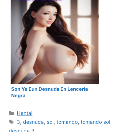
Son Ye Eun Desnuda En Lenceria
Negra
Categorías
Hentai
Etiquetas
3
,
desnuda
,
sol
,
tomando
,
tomando sol
desnuda 3