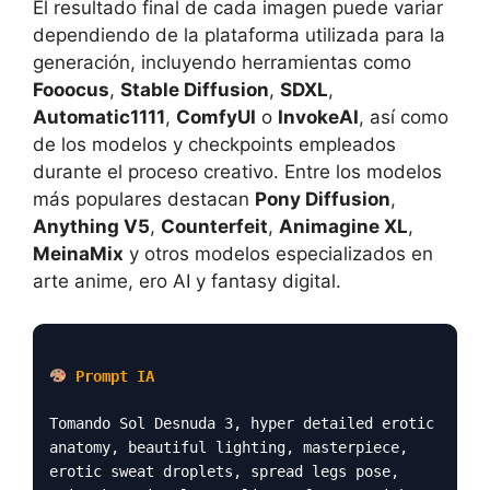
El resultado final de cada imagen puede variar
dependiendo de la plataforma utilizada para la
generación, incluyendo herramientas como
Fooocus
,
Stable Diffusion
,
SDXL
,
Automatic1111
,
ComfyUI
o
InvokeAI
, así como
de los modelos y checkpoints empleados
durante el proceso creativo. Entre los modelos
más populares destacan
Pony Diffusion
,
Anything V5
,
Counterfeit
,
Animagine XL
,
MeinaMix
y otros modelos especializados en
arte anime, ero AI y fantasy digital.
Prompt IA
Tomando Sol Desnuda 3, hyper detailed erotic
anatomy, beautiful lighting, masterpiece,
erotic sweat droplets, spread legs pose,