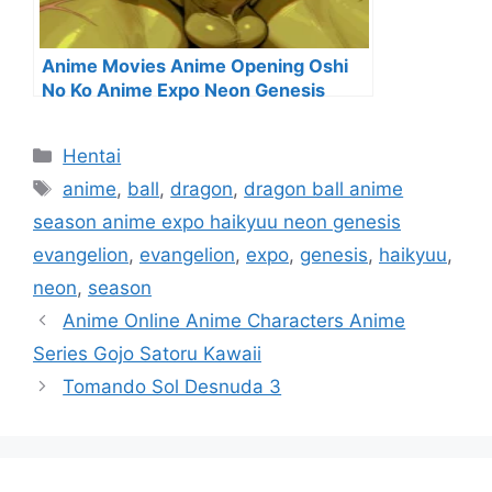
Anime Movies Anime Opening Oshi
No Ko Anime Expo Neon Genesis
Evangelion
Categorías
Hentai
Etiquetas
anime
,
ball
,
dragon
,
dragon ball anime
season anime expo haikyuu neon genesis
evangelion
,
evangelion
,
expo
,
genesis
,
haikyuu
,
neon
,
season
Anime Online Anime Characters Anime
Series Gojo Satoru Kawaii
Tomando Sol Desnuda 3