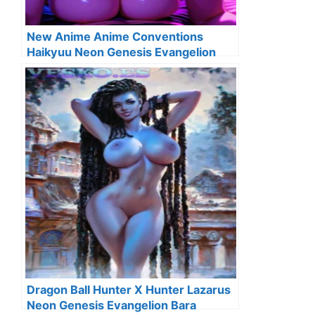
New Anime Anime Conventions
Haikyuu Neon Genesis Evangelion
Maid
Dragon Ball Hunter X Hunter Lazarus
Neon Genesis Evangelion Bara