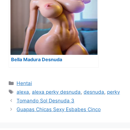
Bella Madura Desnuda
Categorías
Hentai
Etiquetas
alexa
,
alexa perky desnuda
,
desnuda
,
perky
Tomando Sol Desnuda 3
Guapas Chicas Sexy Esbabes Cinco