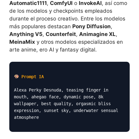
Automatic1111
,
ComfyUI
o
InvokeAI
, así como
de los modelos y checkpoints empleados
durante el proceso creativo. Entre los modelos
más populares destacan
Pony Diffusion
,
Anything V5
,
Counterfeit
,
Animagine XL
,
MeinaMix
y otros modelos especializados en
arte anime, ero AI y fantasy digital.
Prompt IA
Alexa Perky Desnuda, teasing finger in
mouth, ahegao face, dynamic pose, 8k
wallpaper, best quality, orgasmic bliss
expression, sunset sky, underwater sensual
atmosphere