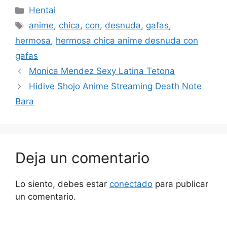
Categorías
Hentai
Etiquetas
anime
,
chica
,
con
,
desnuda
,
gafas
,
hermosa
,
hermosa chica anime desnuda con
gafas
Monica Mendez Sexy Latina Tetona
Hidive Shojo Anime Streaming Death Note
Bara
Deja un comentario
Lo siento, debes estar
conectado
para publicar
un comentario.