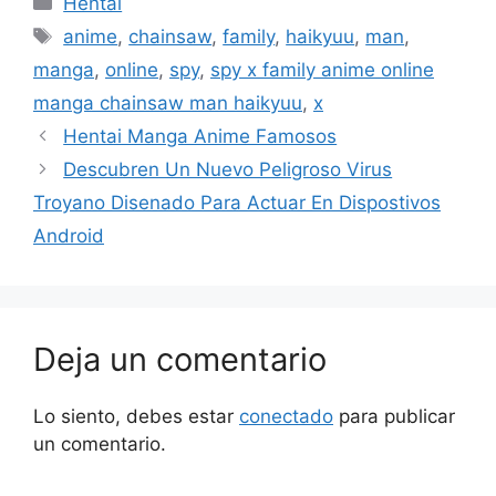
Hentai
Etiquetas
anime
,
chainsaw
,
family
,
haikyuu
,
man
,
manga
,
online
,
spy
,
spy x family anime online
manga chainsaw man haikyuu
,
x
Hentai Manga Anime Famosos
Descubren Un Nuevo Peligroso Virus
Troyano Disenado Para Actuar En Dispostivos
Android
Deja un comentario
Lo siento, debes estar
conectado
para publicar
un comentario.