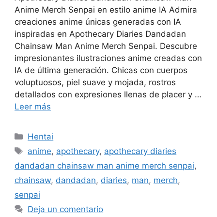
Anime Merch Senpai en estilo anime IA Admira
creaciones anime únicas generadas con IA
inspiradas en Apothecary Diaries Dandadan
Chainsaw Man Anime Merch Senpai. Descubre
impresionantes ilustraciones anime creadas con
IA de última generación. Chicas con cuerpos
voluptuosos, piel suave y mojada, rostros
detallados con expresiones llenas de placer y …
Leer más
Categorías
Hentai
Etiquetas
anime
,
apothecary
,
apothecary diaries
dandadan chainsaw man anime merch senpai
,
chainsaw
,
dandadan
,
diaries
,
man
,
merch
,
senpai
Deja un comentario