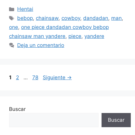
Categorías
Hentai
Etiquetas
bebop
,
chainsaw
,
cowboy
,
dandadan
,
man
,
one
,
one piece dandadan cowboy bebop
chainsaw man yandere
,
piece
,
yandere
Deja un comentario
Página
Página
Página
1
2
…
78
Siguiente
→
Buscar
Buscar