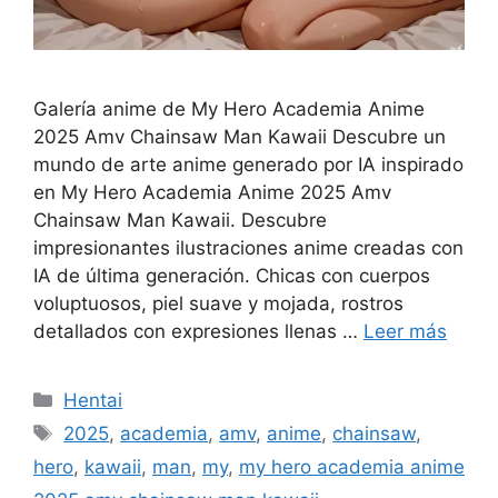
Galería anime de My Hero Academia Anime
2025 Amv Chainsaw Man Kawaii Descubre un
mundo de arte anime generado por IA inspirado
en My Hero Academia Anime 2025 Amv
Chainsaw Man Kawaii. Descubre
impresionantes ilustraciones anime creadas con
IA de última generación. Chicas con cuerpos
voluptuosos, piel suave y mojada, rostros
detallados con expresiones llenas …
Leer más
Categorías
Hentai
Etiquetas
2025
,
academia
,
amv
,
anime
,
chainsaw
,
hero
,
kawaii
,
man
,
my
,
my hero academia anime