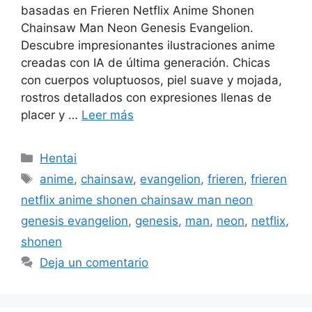
basadas en Frieren Netflix Anime Shonen
Chainsaw Man Neon Genesis Evangelion.
Descubre impresionantes ilustraciones anime
creadas con IA de última generación. Chicas
con cuerpos voluptuosos, piel suave y mojada,
rostros detallados con expresiones llenas de
placer y …
Leer más
Categorías
Hentai
Etiquetas
anime
,
chainsaw
,
evangelion
,
frieren
,
frieren
netflix anime shonen chainsaw man neon
genesis evangelion
,
genesis
,
man
,
neon
,
netflix
,
shonen
Deja un comentario