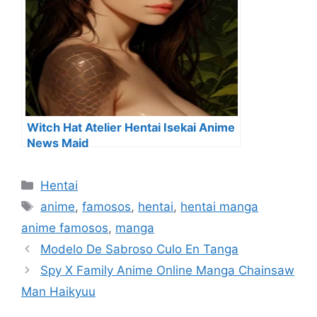
Witch Hat Atelier Hentai Isekai Anime
News Maid
Categorías
Hentai
Etiquetas
anime
,
famosos
,
hentai
,
hentai manga
anime famosos
,
manga
Modelo De Sabroso Culo En Tanga
Spy X Family Anime Online Manga Chainsaw
Man Haikyuu