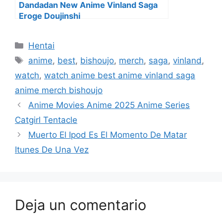
Dandadan New Anime Vinland Saga
Eroge Doujinshi
Categorías
Hentai
Etiquetas
anime
,
best
,
bishoujo
,
merch
,
saga
,
vinland
,
watch
,
watch anime best anime vinland saga
anime merch bishoujo
Anime Movies Anime 2025 Anime Series
Catgirl Tentacle
Muerto El Ipod Es El Momento De Matar
Itunes De Una Vez
Deja un comentario