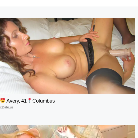
Avery, 41
Columbus
xDate.us