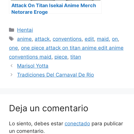
Attack On Titan Isekai Anime Merch
Netorare Eroge
Categorías
Hentai
Etiquetas
anime
,
attack
,
conventions
,
edit
,
maid
,
on
,
one
,
one piece attack on titan anime edit anime
conventions maid
,
piece
,
titan
Marisol Yotta
Tradiciones Del Carnaval De Rio
Deja un comentario
Lo siento, debes estar
conectado
para publicar
un comentario.