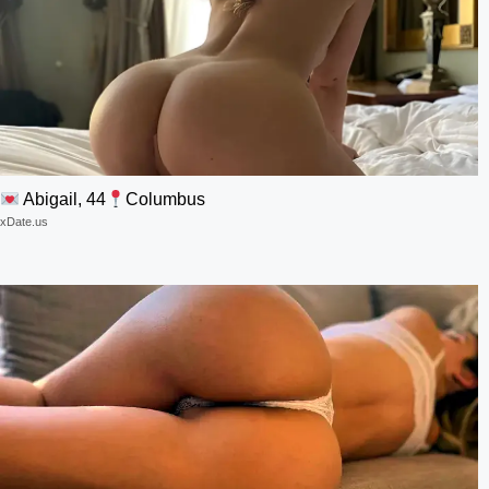
Abigail, 44
Columbus
xDate.us