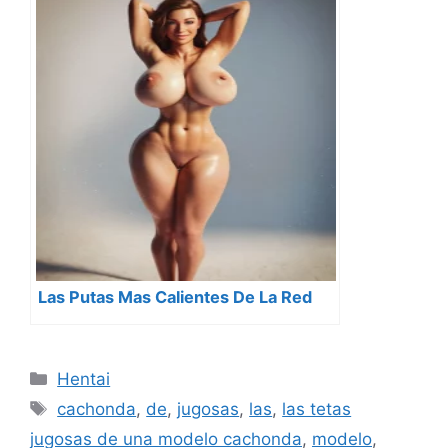
Las Putas Mas Calientes De La Red
Categorías
Hentai
Etiquetas
cachonda
,
de
,
jugosas
,
las
,
las tetas
jugosas de una modelo cachonda
,
modelo
,