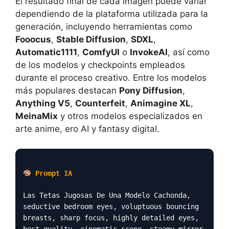
El resultado final de cada imagen puede variar
dependiendo de la plataforma utilizada para la
generación, incluyendo herramientas como
Fooocus
,
Stable Diffusion
,
SDXL
,
Automatic1111
,
ComfyUI
o
InvokeAI
, así como
de los modelos y checkpoints empleados
durante el proceso creativo. Entre los modelos
más populares destacan
Pony Diffusion
,
Anything V5
,
Counterfeit
,
Animagine XL
,
MeinaMix
y otros modelos especializados en
arte anime, ero AI y fantasy digital.
Prompt IA
Las Tetas Jugosas De Una Modelo Cachonda,
seductive bedroom eyes, voluptuous bouncing
breasts, sharp focus, highly detailed eyes,
best quality, cinematic scene, steamy mirror