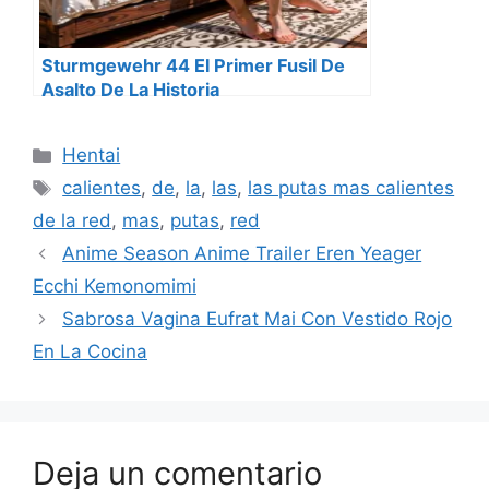
Sturmgewehr 44 El Primer Fusil De
Asalto De La Historia
Categorías
Hentai
Etiquetas
calientes
,
de
,
la
,
las
,
las putas mas calientes
de la red
,
mas
,
putas
,
red
Anime Season Anime Trailer Eren Yeager
Ecchi Kemonomimi
Sabrosa Vagina Eufrat Mai Con Vestido Rojo
En La Cocina
Deja un comentario