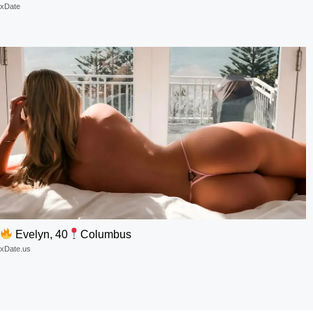
xDate
Evelyn, 40
Columbus
xDate.us