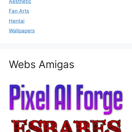
Aesthetic
Fan Arts
Hentai
Wallpapers
Webs Amigas