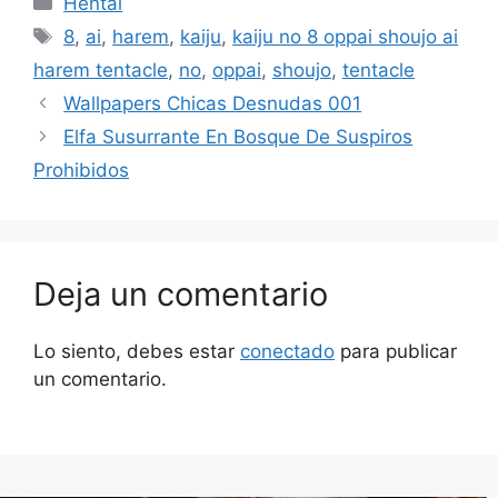
Hentai
Etiquetas
8
,
ai
,
harem
,
kaiju
,
kaiju no 8 oppai shoujo ai
harem tentacle
,
no
,
oppai
,
shoujo
,
tentacle
Wallpapers Chicas Desnudas 001
Elfa Susurrante En Bosque De Suspiros
Prohibidos
Deja un comentario
Lo siento, debes estar
conectado
para publicar
un comentario.