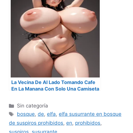
La Vecina De Al Lado Tomando Cafe
En La Manana Con Solo Una Camiseta
Categorías
Sin categoría
Etiquetas
bosque
,
de
,
elfa
,
elfa susurrante en bosque
de suspiros prohibidos
,
en
,
prohibidos
,
suspiros
,
susurrante