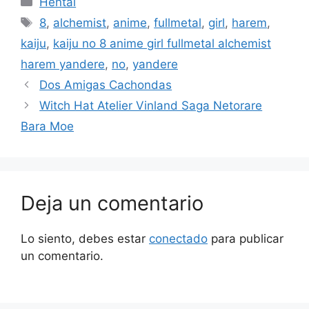
Hentai
Etiquetas
8
,
alchemist
,
anime
,
fullmetal
,
girl
,
harem
,
kaiju
,
kaiju no 8 anime girl fullmetal alchemist
harem yandere
,
no
,
yandere
Dos Amigas Cachondas
Witch Hat Atelier Vinland Saga Netorare
Bara Moe
Deja un comentario
Lo siento, debes estar
conectado
para publicar
un comentario.