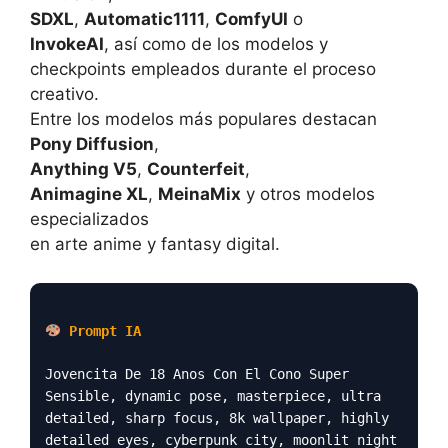
SDXL
,
Automatic1111
,
ComfyUI
o
InvokeAI
, así como de los modelos y
checkpoints empleados durante el proceso
creativo.
Entre los modelos más populares destacan
Pony Diffusion
,
Anything V5
,
Counterfeit
,
Animagine XL
,
MeinaMix
y otros modelos
especializados
en arte anime y fantasy digital.
Prompt IA
Jovencita De 18 Anos Con El Cono Super
Sensible, dynamic pose, masterpiece, ultra
detailed, sharp focus, 8k wallpaper, highly
detailed eyes, cyberpunk city, moonlit night