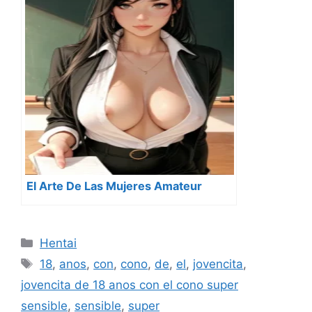
El Arte De Las Mujeres Amateur
Categorías
Hentai
Etiquetas
18
,
anos
,
con
,
cono
,
de
,
el
,
jovencita
,
jovencita de 18 anos con el cono super
sensible
,
sensible
,
super