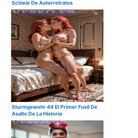
Schiele De Autorretratos
Degenerados Y La Angustia De La
Carne
Sturmgewehr 44 El Primer Fusil De
Asalto De La Historia