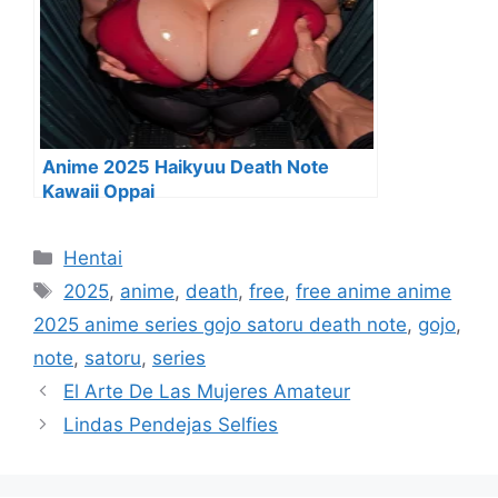
Anime 2025 Haikyuu Death Note
Kawaii Oppai
Categorías
Hentai
Etiquetas
2025
,
anime
,
death
,
free
,
free anime anime
2025 anime series gojo satoru death note
,
gojo
,
note
,
satoru
,
series
El Arte De Las Mujeres Amateur
Lindas Pendejas Selfies