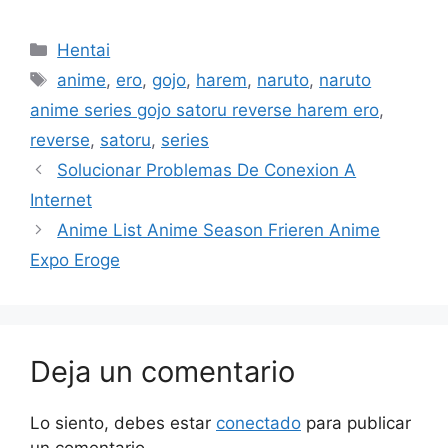
Categorías
Hentai
Etiquetas
anime
,
ero
,
gojo
,
harem
,
naruto
,
naruto
anime series gojo satoru reverse harem ero
,
reverse
,
satoru
,
series
Solucionar Problemas De Conexion A
Internet
Anime List Anime Season Frieren Anime
Expo Eroge
Deja un comentario
Lo siento, debes estar
conectado
para publicar
un comentario.