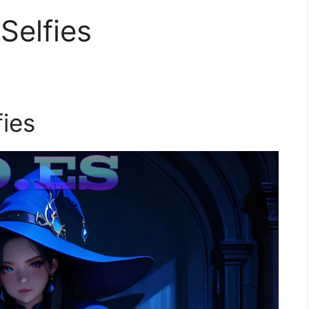
Selfies
fies