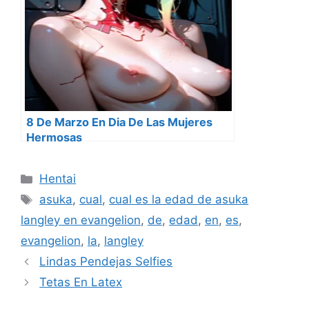
8 De Marzo En Dia De Las Mujeres
Hermosas
Categorías
Hentai
Etiquetas
asuka
,
cual
,
cual es la edad de asuka
langley en evangelion
,
de
,
edad
,
en
,
es
,
evangelion
,
la
,
langley
Lindas Pendejas Selfies
Tetas En Latex